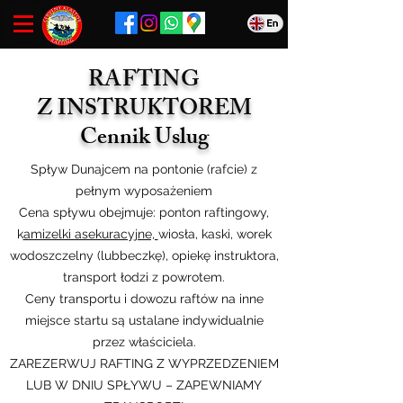
RAFTING
Z INSTRUKTOREM
Cennik Uslug
Spływ Dunajcem na pontonie (rafcie) z
pełnym wyposażeniem
Cena spływu obejmuje: ponton raftingowy,
k
amizelki asekuracyjne,
wiosła, kaski, worek
wodoszczelny (lubbeczkę), opiekę instruktora,
transport łodzi z powrotem.
Ceny transportu i dowozu raftów na inne
miejsce startu są ustalane indywidualnie
przez właściciela.
ZAREZERWUJ RAFTING Z WYPRZEDZENIEM
LUB W DNIU SPŁYWU – ZAPEWNIAMY