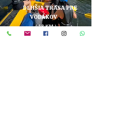
DLHŠIA TRASA PRE
VODÁKOV
( 18 KM )
CCA 3,5 HOD.
SPIŠSKÁ STARÁ VES - LESNICA
2 osoby + inštruktor = 360 PLN
(
razem
)
3 osoby + inštruktor = 383 PLN
(
razem
)
4 osoby + inštruktor = 405 PLN
(
razem
)
5 osôb a viac = 100 PLN / osoba
Stopień trudności: niski do
średniego (odpowiednie również dla