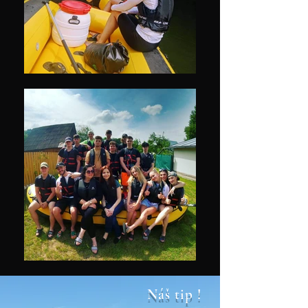
Náš tip !